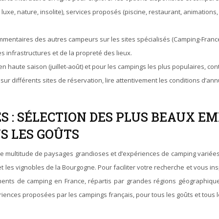
 luxe, nature, insolite), services proposés (piscine, restaurant, animations
ommentaires des autres campeurs sur les sites spécialisés (Camping-France
s infrastructures et de la propreté des lieux.
en haute saison (juillet-août) et pour les campings les plus populaires, con
ur différents sites de réservation, lire attentivement les conditions d’an
S : SÉLECTION DES PLUS BEAUX 
S LES GOÛTS
une multitude de paysages grandioses et d’expériences de camping varié
les vignobles de la Bourgogne. Pour faciliter votre recherche et vous insp
ts de camping en France, répartis par grandes régions géographiques. 
ériences proposées par les campings français, pour tous les goûts et tou