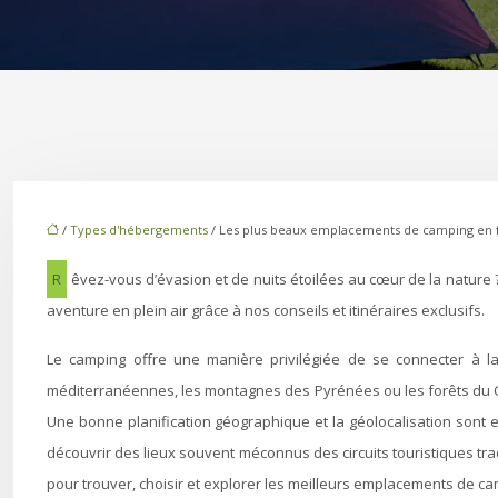
/
Types d'hébergements
/ Les plus beaux emplacements de camping en 
Rêvez-vous d’évasion et de nuits étoilées au cœur de la nature ? La France regorge de campings exceptionnels, et la clé pour les découvrir se trouve dans la carte. Planifiez dès maintenant votre prochaine
aventure en plein air grâce à nos conseils et itinéraires exclusifs.
Le camping offre une manière privilégiée de se connecter à la
méditerranéennes, les montagnes des Pyrénées ou les forêts du C
Une bonne planification géographique et la géolocalisation sont e
découvrir des lieux souvent méconnus des circuits touristiques trad
pour trouver, choisir et explorer les meilleurs emplacements de ca