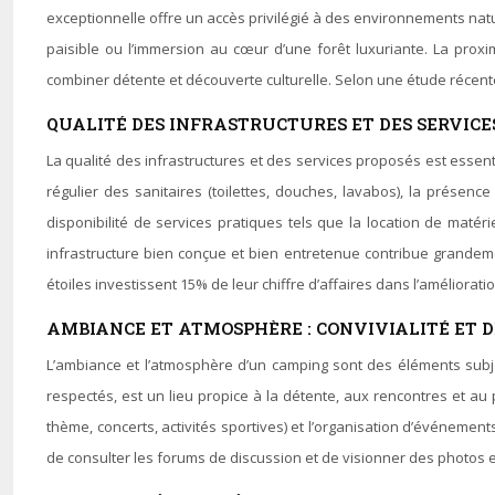
exceptionnelle offre un accès privilégié à des environnements natu
paisible ou l’immersion au cœur d’une forêt luxuriante. La proxi
combiner détente et découverte culturelle. Selon une étude récent
QUALITÉ DES INFRASTRUCTURES ET DES SERVICES
La qualité des infrastructures et des services proposés est essentie
régulier des sanitaires (toilettes, douches, lavabos), la présen
disponibilité de services pratiques tels que la location de matér
infrastructure bien conçue et bien entretenue contribue grandeme
étoiles investissent 15% de leur chiffre d’affaires dans l’améliorati
AMBIANCE ET ATMOSPHÈRE : CONVIVIALITÉ ET 
L’ambiance et l’atmosphère d’un camping sont des éléments subjec
respectés, est un lieu propice à la détente, aux rencontres et au
thème, concerts, activités sportives) et l’organisation d’événement
de consulter les forums de discussion et de visionner des photos e