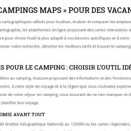
CAMPINGS MAPS » POUR DES VACA
 cartographiques utilisés pour localiser, évaluer et comparer les emplac
 cartographie, les plateformes en ligne proposant des cartes interactive
e pour choisir l’outil le plus adapté à vos besoins spécifiques et à votre s
miser votre recherche, dénicher les meilleurs tarifs et trouver le campin
S POUR LE CAMPING : CHOISIR L’OUTIL ID
édiées au camping, chacune proposant des informations et des fonctionna
esoins, à votre style de voyage et à la région que vous souhaitez explore
éussie de votre séjour en camping, vous assurant de ne rien manquer et 
 planifier leur voyage.
NOMIE AVANT TOUT
IGN (Institut Géographique National) au 1:25000 ou les cartes régionales