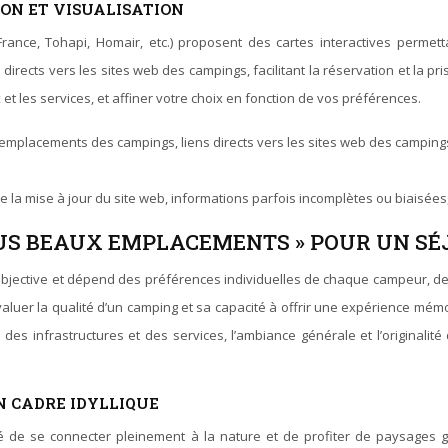
ION ET VISUALISATION
ance, Tohapi, Homair, etc.) proposent des cartes interactives permet
irects vers les sites web des campings, facilitant la réservation et la pri
t les services, et affiner votre choix en fonction de vos préférences.
 emplacements des campings, liens directs vers les sites web des campings, 
la mise à jour du site web, informations parfois incomplètes ou biaisées,
PLUS BEAUX EMPLACEMENTS » POUR UN S
ubjective et dépend des préférences individuelles de chaque campeur, de s
évaluer la qualité d’un camping et sa capacité à offrir une expérience mé
des infrastructures et des services, l’ambiance générale et l’originalité
N CADRE IDYLLIQUE
ité de se connecter pleinement à la nature et de profiter de paysages