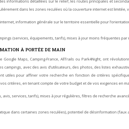
s informations détaillées sur le relief, les routes principales et secondaires
culièrement dans les zones reculées où la couverture internet est limitée,
net, information générale sur le territoire essentielle pour l’orientation, 
ampings (services, équipements, tarifs), mises à jour moins fréquentes p
RMATION À PORTÉE DE MAIN
que Google Maps, Camping-France, AllTrails ou Park4Night, ont révoluti
les campings, avec des avis d’utilisateurs, des photos, des listes exhaus
t utiles pour affiner votre recherche en fonction de critères spécifiqu
 vos critères, en tenant compte de votre budget et de vos exigences en ma
 avis, services, tarifs), mises à jour régulières, filtres de recherche avan
tique dans certaines zones reculées), potentiel de désinformation (faux 