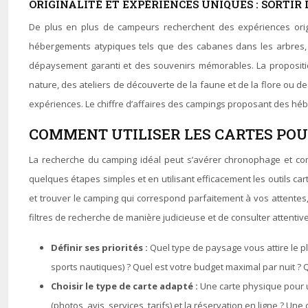
ORIGINALITÉ ET EXPÉRIENCES UNIQUES : SORTIR 
De plus en plus de campeurs recherchent des expériences origi
hébergements atypiques tels que des cabanes dans les arbres, de
dépaysement garanti et des souvenirs mémorables. La propositio
nature, des ateliers de découverte de la faune et de la flore ou d
expériences. Le chiffre d’affaires des campings proposant des hé
COMMENT UTILISER LES CARTES POU
La recherche du camping idéal peut s’avérer chronophage et com
quelques étapes simples et en utilisant efficacement les outils car
et trouver le camping qui correspond parfaitement à vos attentes, à
filtres de recherche de manière judicieuse et de consulter attenti
Définir ses priorités :
Quel type de paysage vous attire le p
sports nautiques) ? Quel est votre budget maximal par nuit ? 
Choisir le type de carte adapté :
Une carte physique pour u
(photos, avis, services, tarifs) et la réservation en ligne ? Un