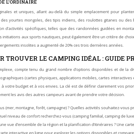
DE L’ORDINAIRE
nales et uniques, allant au-delà du simple emplacement pour planter u
s yourtes mongoles, des tipis indiens, des roulottes gitanes ou des b
n d’activités spécifiques, telles que des randonnées guidées en monta
es initiations aux sports nautiques, peut également être un critère de ch
bergements insolites a augmenté de 20% ces trois dernières années.
R TROUVER LE CAMPING IDÉAL : GUIDE P
plexe, compte tenu du grand nombre d’options disponibles et de la di
tographiques (cartes physiques, applications mobiles, cartes interactives
 votre budget et à vos envies. La clé est de définir clairement vos priorit
vement les avis des autres campeurs avant de prendre votre décision.
lus (mer, montagne, forêt, campagne) ? Quelles activités souhaitez-vous 
Quel niveau de confort recherchez-vous (camping familial, camping de luxe
ne vue d’ensemble de la région et la planification d’itinéraires ? Une car
e carte interactive en ligne pour explorer les options disponibles et comparer