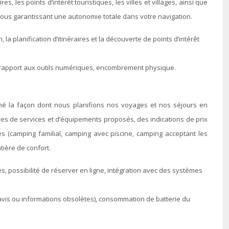
, les points d’intérêt touristiques, les villes et villages, ainsi que
 vous garantissant une autonomie totale dans votre navigation.
la planification d’itinéraires et la découverte de points d’intérêt
ar rapport aux outils numériques, encombrement physique.
onné la façon dont nous planifions nos voyages et nos séjours en
tives de services et d’équipements proposés, des indications de prix
es (camping familial, camping avec piscine, camping acceptant les
tière de confort.
cés, possibilité de réserver en ligne, intégration avec des systèmes
avis ou informations obsolètes), consommation de batterie du