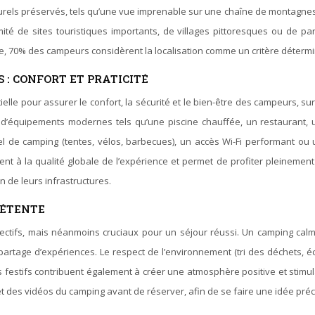
rels préservés, tels qu’une vue imprenable sur une chaîne de montagnes, u
mité de sites touristiques importants, de villages pittoresques ou de 
e, 70% des campeurs considèrent la localisation comme un critère détermi
 : CONFORT ET PRATICITÉ
lle pour assurer le confort, la sécurité et le bien-être des campeurs, surt
ce d’équipements modernes tels qu’une piscine chauffée, un restaurant, 
iel de camping (tentes, vélos, barbecues), un accès Wi-Fi performant ou 
nt à la qualité globale de l’expérience et permet de profiter pleinemen
on de leurs infrastructures.
DÉTENTE
tifs, mais néanmoins cruciaux pour un séjour réussi. Un camping calme 
 partage d’expériences. Le respect de l’environnement (tri des déchets, é
s festifs contribuent également à créer une atmosphère positive et stimulan
t des vidéos du camping avant de réserver, afin de se faire une idée préc