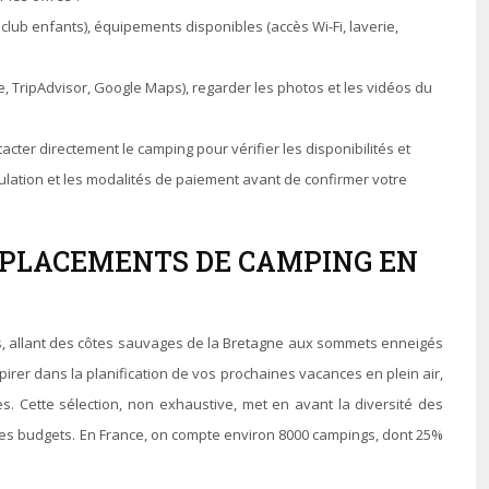
, club enfants), équipements disponibles (accès Wi-Fi, laverie,
, TripAdvisor, Google Maps), regarder les photos et les vidéos du
tacter directement le camping pour vérifier les disponibilités et
nulation et les modalités de paiement avant de confirmer votre
EMPLACEMENTS DE CAMPING EN
es, allant des côtes sauvages de la Bretagne aux sommets enneigés
irer dans la planification de vos prochaines vacances en plein air,
Cette sélection, non exhaustive, met en avant la diversité des
s les budgets. En France, on compte environ 8000 campings, dont 25%