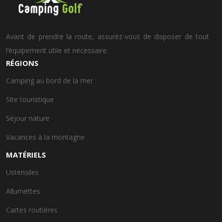
Avant de prendre la route, assurez-vous de disposer de tout
l’équipement utile et nécessaire.
RÉGIONS
Camping au bord de la mer
Site touristique
Séjour nature
Vacances à la montagne
MATÉRIELS
Ustensiles
Allumettes
Cartes routières