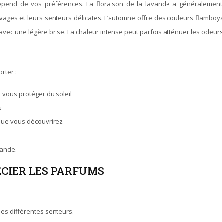
nd de vos préférences. La floraison de la lavande a généralement lieu 
auvages et leurs senteurs délicates. L’automne offre des couleurs flambo
avec une légère brise. La chaleur intense peut parfois atténuer les odeurs
rter :
r vous protéger du soleil
s
 que vous découvrirez
vande.
ÉCIER LES PARFUMS
es différentes senteurs.