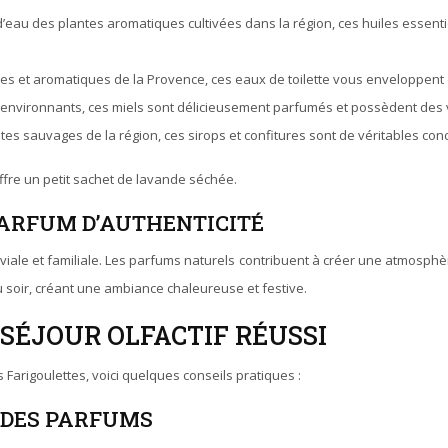
r d’eau des plantes aromatiques cultivées dans la région, ces huiles essenti
es et aromatiques de la Provence, ces eaux de toilette vous enveloppent d’
environnants, ces miels sont délicieusement parfumés et possèdent des v
lantes sauvages de la région, ces sirops et confitures sont de véritables c
fre un petit sachet de lavande séchée.
PARFUM D’AUTHENTICITÉ
viale et familiale. Les parfums naturels contribuent à créer une atmosph
 soir, créant une ambiance chaleureuse et festive.
SÉJOUR OLFACTIF RÉUSSI
arigoulettes, voici quelques conseils pratiques :
 DES PARFUMS