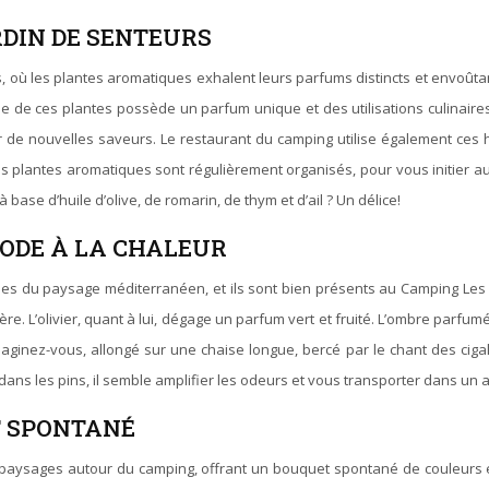
RDIN DE SENTEURS
 où les plantes aromatiques exhalent leurs parfums distincts et envoûtants. 
ne de ces plantes possède un parfum unique et des utilisations culinaire
 de nouvelles saveurs. Le restaurant du camping utilise également ces 
es plantes aromatiques sont régulièrement organisés, pour vous initier a
base d’huile d’olive, de romarin, de thym et d’ail ? Un délice!
 ODE À LA CHALEUR
iques du paysage méditerranéen, et ils sont bien présents au Camping Les F
e. L’olivier, quant à lui, dégage un parfum vert et fruité. L’ombre parfu
 Imaginez-vous, allongé sur une chaise longue, bercé par le chant des ci
 dans les pins, il semble amplifier les odeurs et vous transporter dans un
T SPONTANÉ
les paysages autour du camping, offrant un bouquet spontané de couleurs