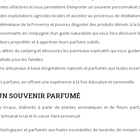
otes olfactives et vous permettent d’emporter un souvenir personnalisé d
des exploitations agricoles locales et assistez au processus de distillation d
lématique de la Provence et pourrez déguster des produits dérivés à la bou
vironnants en compagnie d’un guide naturaliste qui vous fera découvrir le
leurs propriétés et à apprécier leurs parfums subtils.
les allées du camping et découvrez les panneaux explicatifs qui vous guid
déale pour les familles.
ns artisanaux à base d’ingrédients naturels et parfumés aux huiles essen
 parfums, en offrant une expérience à la fois éducative et sensorielle.
 UN SOUVENIR PARFUMÉ
locaux, élaborés à partir de plantes aromatiques et de fleurs par
tisanat local et le savoir-faire provençal.
s biologiques et parfumés aux huiles essentielles de lavande, de romarin,