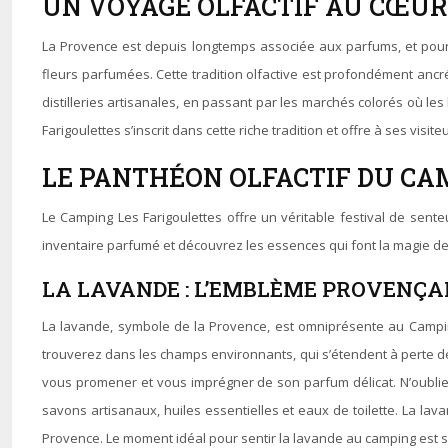
UN VOYAGE OLFACTIF AU CŒUR
La Provence est depuis longtemps associée aux parfums, et pour ca
fleurs parfumées. Cette tradition olfactive est profondément ancr
distilleries artisanales, en passant par les marchés colorés où 
Farigoulettes s’inscrit dans cette riche tradition et offre à ses visi
LE PANTHÉON OLFACTIF DU CA
Le Camping Les Farigoulettes offre un véritable festival de sent
inventaire parfumé et découvrez les essences qui font la magie de 
LA LAVANDE : L’EMBLÈME PROVENÇA
La lavande, symbole de la Provence, est omniprésente au Camping 
trouverez dans les champs environnants, qui s’étendent à perte de 
vous promener et vous imprégner de son parfum délicat. N’oublie
savons artisanaux, huiles essentielles et eaux de toilette. La lava
Provence. Le moment idéal pour sentir la lavande au camping est san