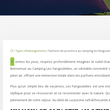
/
Types d'hébergements
/ Parfums de provence au camping les farigoule
Fermez les yeux, respirez profondément. Imaginez le soleil chaud caressant votre peau, le chant mélodieux des cigales résonnant dans l’air, et l’odeur enivrante de la lavande qui s’étend à perte de vue.
Bienvenue au Camping Les Farigoulettes, un véritable concentré d
plein air, offrant une immersion totale dans les parfums envoûtants
Plus qu’un simple lieu de vacances, Les Farigoulettes est une in
idyllique pour se ressourcer et se reconnecter avec la nature. Qu
pleinement de votre séjour. Au-delà de sa piscine rafraîchissante e