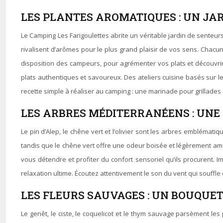
LES PLANTES AROMATIQUES : UN JA
Le Camping Les Farigoulettes abrite un véritable jardin de senteurs,
rivalisent d’arômes pour le plus grand plaisir de vos sens. Chacu
disposition des campeurs, pour agrémenter vos plats et découvrir
plats authentiques et savoureux. Des ateliers cuisine basés sur l
recette simple à réaliser au camping : une marinade pour grillades à 
LES ARBRES MÉDITERRANÉENS : UNE
Le pin d’Alep, le chêne vert et l’olivier sont les arbres emblémat
tandis que le chêne vert offre une odeur boisée et légèrement amèr
vous détendre et profiter du confort sensoriel qu’ils procurent.
relaxation ultime. Écoutez attentivement le son du vent qui souffle
LES FLEURS SAUVAGES : UN BOUQUE
Le genêt, le ciste, le coquelicot et le thym sauvage parsèment 