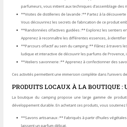
parfumeurs, vous initient aux techniques d’assemblage des n
**Visites de distilleries de lavande :** Partez à la découverte 
Vous découvrirez les secrets de fabrication de ce produit emb
**Randonnées olfactives guidées :** Explorez les sentiers en
Apprenez à reconnaître les différentes essences, à identifier 
**Parcours olfactif au sein du camping :** Flânez à travers 
ludique et interactive de découvrir les parfums de Provence, i
**Ateliers savonnerie :** Apprenez à confectionner des savo
Ces activités permettent une immersion complète dans l’univers des
PRODUITS LOCAUX À LA BOUTIQUE :
La boutique du camping propose une large gamme de produits 
développement durable. En achetant ces produits, vous soutenez l’ar
**Savons artisanaux :** Fabriqués à partir d’huiles végétale
laissent un parfum délicat.