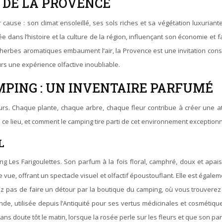
 DE LA PROVENCE
use : son climat ensoleillé, ses sols riches et sa végétation luxuriant
ée dans l’histoire et la culture de la région, influençant son économie e
les herbes aromatiques embaument l’air, la Provence est une invitation 
teurs une expérience olfactive inoubliable.
MPING : UN INVENTAIRE PARFUMÉ
eurs. Chaque plante, chaque arbre, chaque fleur contribue à créer une 
ce lieu, et comment le camping tire parti de cet environnement exceptionn
L
Les Farigoulettes. Son parfum à la fois floral, camphré, doux et apais
vue, offrant un spectacle visuel et olfactif époustouflant. Elle est égal
z pas de faire un détour par la boutique du camping, où vous trouvere
nde, utilisée depuis l’Antiquité pour ses vertus médicinales et cosmétiques
s doute tôt le matin, lorsque la rosée perle sur les fleurs et que son par