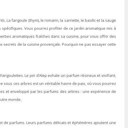
La farigoule (thym), le romarin, la sarriette, le basilic et la sauge
s spécifiques. Vous pourrez profiter de ce jardin aromatique mis à
herbes aromatiques fraîches dans sa cuisine, pour vous offrir des
ux secrets de la cuisine provençale. Pourquoi ne pas essayer cette
arigoulettes. Le pin d’Alep exhale un parfum résineux et vivifiant,
mée sous ces arbres est un véritable havre de paix, où vous pourrez
gales et enveloppé par les parfums des arbres : une expérience de
 autre monde.
 et de parfums. Leurs parfums délicats et éphémères ajoutent une