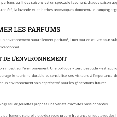
 parfums au fil des saisons est un spectacle fascinant, chaque saison app
u’en été, la lavande et les herbes aromatiques dominent. Le camping org
IMER LES PARFUMS
 un environnement naturellement parfumé, il met tout en œuvre pour subli
exceptionnel.
T DE L’ENVIRONNEMENT
on impact sur l’environnement. Une politique « zéro pesticide » est appl
urage le tourisme durable et sensibilise ses visiteurs à l’importance d
ir un environnement sain et préservé pour les générations futures.
ng Les Farigoulettes propose une variété d’activités passionnantes.
a parfumerie naturelle et créez votre propre fragrance unique avec des hu