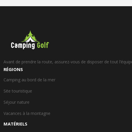
Avant de prendre la route, assurez-vous de disposer de tout l’équip
RÉGIONS
Camping au bord de la mer
Site touristique
Séjour nature
Vacances à la montagne
MATÉRIELS