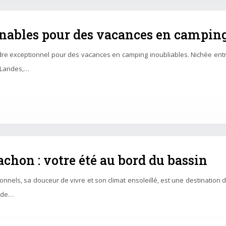
rnables pour des vacances en camping
dre exceptionnel pour des vacances en camping inoubliables. Nichée entr
s Landes,…
chon : votre été au bord du bassin
nels, sa douceur de vivre et son climat ensoleillé, est une destination de
uide…