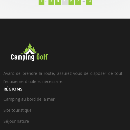
1
…
3
4
5
6
7
…
10
Avant de prendre la route, assurez-vous de disposer de tout
l’équipement utile et nécessaire.
RÉGIONS
Camping au bord de la mer
Site touristique
Séjour nature