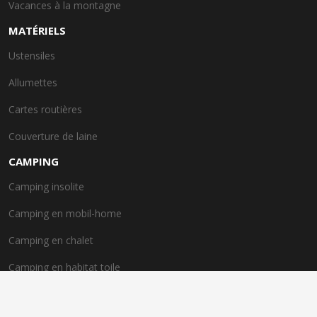
Vacances à la montagne
MATÉRIELS
Ustensiles
Allumettes
Cartes routières
Couverture de laine
CAMPING
Camping insolite
Camping en mobil-home
Camping en chalet
Camping en habitat toile